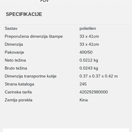
PDV
SPECIFIKACIJE
Sastav
polietilen
Preporučena dimenzija štampe
33 x 41cm
Dimenzija
33 x 41cm
Pakovanje
400/50
Neto težina
0.0212 kg
Bruto težina
0.0243 kg
Dimenzija transportne kutije
0.37 x 0.37 x 0.42 m
Strana kataloga
245
Carinska tarifa
420292980000
Zemlja porekla
Kina