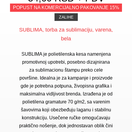
POPUST NA KOMERCIJALNO PAKOVANJE 15%
ZALIHE
SUBLIMA, torba za sublimaciju, varena,
bela
SUBLIMA je polietilenska kesa namenjena
promotivnoj upotrebi, posebno dizajnirana
za sublimacionu štampu preko cele
površine. Idealna je za kampanje i proizvode
gde je potrebna potpuna, živopisna grafika i
maksimalna vidljivost brenda. Izrađena je od
polietilena gramature 70 g/m2, sa varenim
šavovima koji obezbeđuju laganu i stabilnu
konstrukciju. Usečene ručke omogućavaju
praktično nošenje, dok jednostavan oblik čini