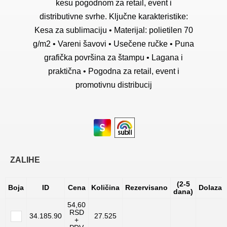
kesu pogodnom za retail, event i
distributivne svrhe. Ključne karakteristike:
Kesa za sublimaciju • Materijal: polietilen 70
g/m2 • Vareni šavovi • Usečene ručke • Puna
grafička površina za štampu • Lagana i
praktična • Pogodna za retail, event i
promotivnu distribucij
ZALIHE
(2-5
Boja
ID
Cena
Količina
Rezervisano
Dolazak
dana)
54,60
RSD
34.185.90
27.525
+