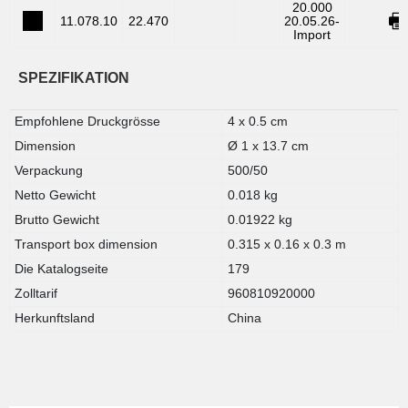
20.000
11.078.10
22.470
20.05.26-
Import
SPEZIFIKATION
Empfohlene Druckgrösse
4 x 0.5 cm
Dimension
Ø 1 x 13.7 cm
Verpackung
500/50
Netto Gewicht
0.018 kg
Brutto Gewicht
0.01922 kg
Transport box dimension
0.315 x 0.16 x 0.3 m
Die Katalogseite
179
Zolltarif
960810920000
Herkunftsland
China