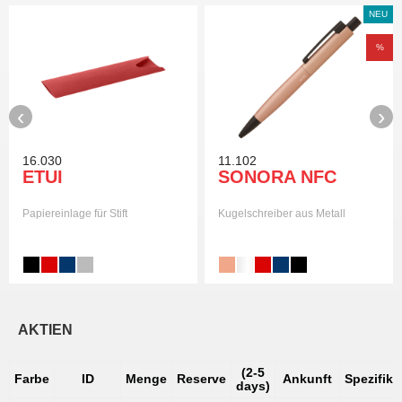
NEU
%
‹
›
16.030
11.102
ETUI
SONORA NFC
Papiereinlage für Stift
Kugelschreiber aus Metall
AKTIEN
(2-5
Farbe
ID
Menge
Reserve
Ankunft
Spezifika
days)