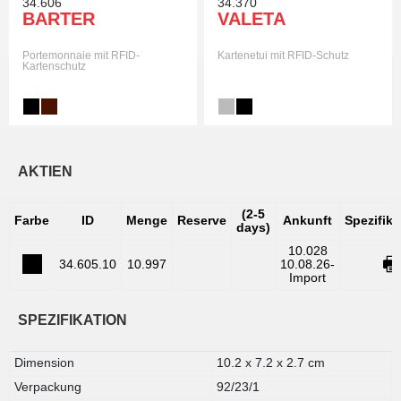
34.606
34.370
BARTER
VALETA
Portemonnaie mit RFID-
Kartenetui mit RFID-Schutz
Kartenschutz
AKTIEN
(2-5
Farbe
ID
Menge
Reserve
Ankunft
Spezifik
days)
10.028
34.605.10
10.997
10.08.26-
Import
SPEZIFIKATION
Dimension
10.2 x 7.2 x 2.7 cm
Verpackung
92/23/1