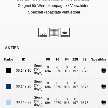
Geignet für Werbekampagne • Verschideni
Speicherkapazitäte verfüegbar
AKTIEN
Farbe
ID
08
16
64
128
32
Spezifika
Stock
0
0
0
0
0
(2-5
38.149.10
694
2270
913
197
3373
days)
Stock
0
0
0
0
0
(2-5
38.149.20
694
2270
913
197
3373
days)
Stock
0
0
0
0
0
(2-5
38.149.22
694
2270
913
197
3373
days)