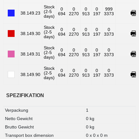
Stock
0
0
0
0
999
(2-5
38.149.23
694
2270
913
197
3373
days)
Stock
0
0
0
0
0
(2-5
38.149.30
694
2270
913
197
3373
days)
Stock
0
0
0
0
0
(2-5
38.149.31
694
2270
913
197
3373
days)
Stock
0
0
0
0
0
(2-5
38.149.90
694
2270
913
197
3373
days)
SPEZIFIKATION
Verpackung
1
Netto Gewicht
0 kg
Brutto Gewicht
0 kg
Transport box dimension
0 x 0 x 0 m