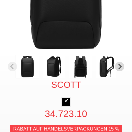
SCOTT
34.723.10
RABATT AUF HANDELSVERPACKUNGEN 15 %