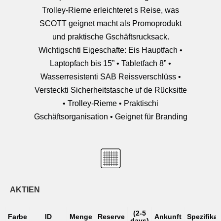
Trolley-Rieme erleichteret s Reise, was
SCOTT geignet macht als Promoprodukt
und praktische Gschäftsrucksack.
Wichtigschti Eigeschafte: Eis Hauptfach •
Laptopfach bis 15” • Tabletfach 8” •
Wasserresistenti SAB Reissverschlüss •
Versteckti Sicherheitstasche uf de Rücksitte
• Trolley-Rieme • Praktischi
Gschäftsorganisation • Geignet für Branding
AKTIEN
(2-5
Farbe
ID
Menge
Reserve
Ankunft
Spezifika
days)