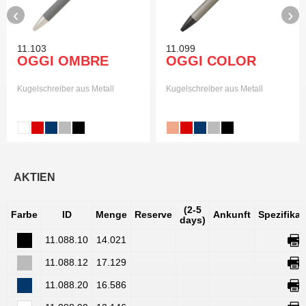
‹
›
11.103
11.099
OGGI OMBRE
OGGI COLOR
Kugelschreiber aus Metall
Kugelschreiber aus Metall
AKTIEN
(2-5
Farbe
ID
Menge
Reserve
Ankunft
Spezifika
days)
11.088.10
14.021
11.088.12
17.129
11.088.20
16.586