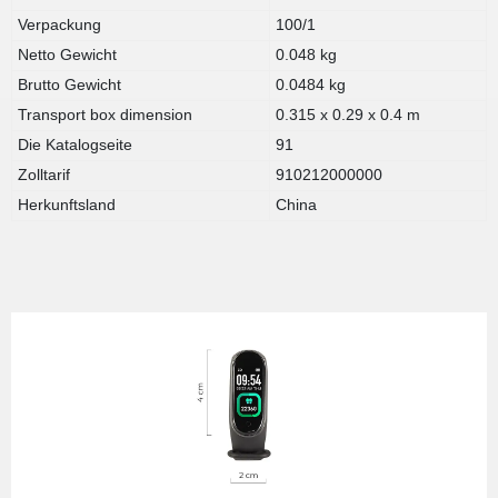
Verpackung
100/1
Netto Gewicht
0.048 kg
Brutto Gewicht
0.0484 kg
Transport box dimension
0.315 x 0.29 x 0.4 m
Die Katalogseite
91
Zolltarif
910212000000
Herkunftsland
China