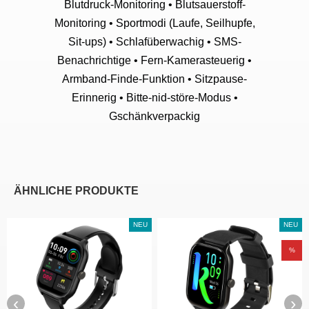
Blutdruck-Monitoring • Blutsauerstoff-
Monitoring • Sportmodi (Laufe, Seilhupfe,
Sit-ups) • Schlafüberwachig • SMS-
Benachrichtige • Fern-Kamerasteuerig •
Armband-Finde-Funktion • Sitzpause-
Erinnerig • Bitte-nid-störe-Modus •
Gschänkverpackig
ÄHNLICHE PRODUKTE
NEU
NEU
%
‹
›