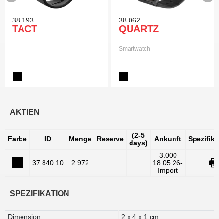
38.193
38.062
TACT
QUARTZ
Smartwatch
AKTIEN
(2-5
Farbe
ID
Menge
Reserve
Ankunft
Spezifik
days)
3.000
37.840.10
2.972
18.05.26-
Import
SPEZIFIKATION
Dimension
2 x 4 x 1 cm