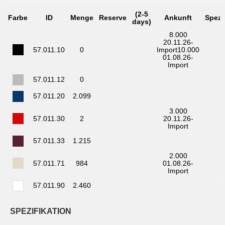
(2-5
Farbe
ID
Menge
Reserve
Ankunft
Spezi
days)
8.000
20.11.26-
57.011.10
0
Import
10.000
01.08.26-
Import
57.011.12
0
57.011.20
2.099
3.000
57.011.30
2
20.11.26-
Import
57.011.33
1.215
2.000
57.011.71
984
01.08.26-
Import
57.011.90
2.460
SPEZIFIKATION