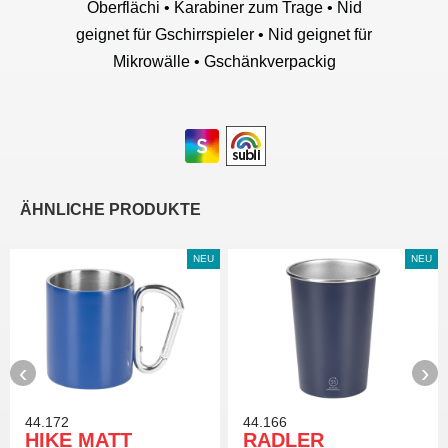
Oberflächi • Karabiner zum Trage • Nid
geignet für Gschirrspieler • Nid geignet für
Mikrowälle • Gschänkverpackig
ÄHNLICHE PRODUKTE
NEU
NEU
‹
›
44.172
44.166
HIKE MATT
RADLER