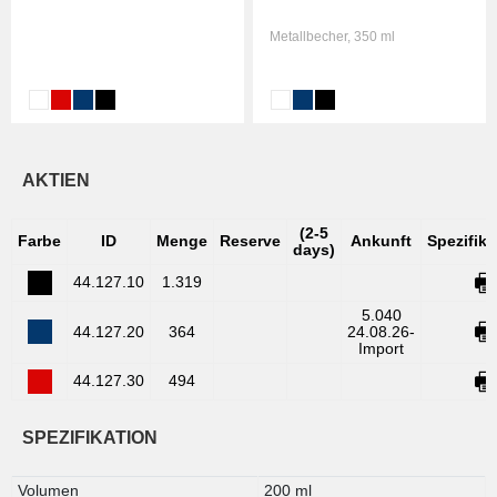
Metallbecher, 350 ml
AKTIEN
(2-5
Farbe
ID
Menge
Reserve
Ankunft
Spezifik
days)
44.127.10
1.319
5.040
44.127.20
364
24.08.26-
Import
44.127.30
494
SPEZIFIKATION
Volumen
200 ml