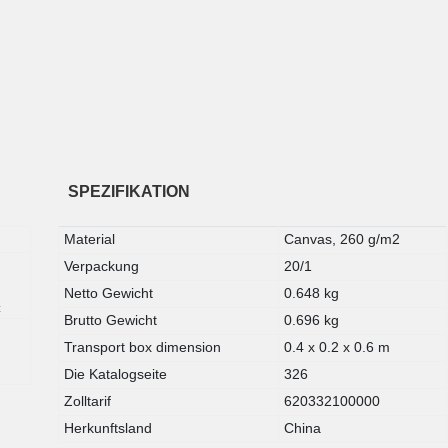
SPEZIFIKATION
Material
Canvas, 260 g/m2
Verpackung
20/1
Netto Gewicht
0.648 kg
t
Brutto Gewicht
0.696 kg
Transport box dimension
0.4 x 0.2 x 0.6 m
Die Katalogseite
326
Zolltarif
620332100000
Herkunftsland
China