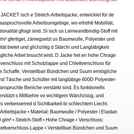
ET isch e Stretch-Arbeitsjacke, entwicklet für de
i aaspruchsvolle Arbeitsumgebige, wo erhöhti Mobilität,
onalität gfragt sind. Si isch us Leinwandbindig-Stoff mit
m² gfertiget, zämegsetzt us Baumwulle, Polyester und
ität bietet und glichziitig d Stärchi und Langläbigkeit
tägliche Arbet bruucht wird. D Jacke het en hohe Chrage
verschluss mit Schutzlappe und Chlettverschluss für
m Schaffe. Verstellbari Bündchen und Suum ermögliche
nd Täsche und Schülter mit langläbige 600D Polyester-
eanspruchte Beriiche verstärkt sind. Es funktionells
erstützt s Mitfüehre vo wichtigem Wärchzüüg, und
ils verbesserred d Sichtbarkeit bi schlechtem Liecht.
rbeitsjacke • Material: Baumwulle / Polyester / Elastan
0 g/m² • Stretch-Stoff • Hohe Chrage • Verschluss:
lettverschluss-Lappe • Verstellbari Bündchen und Suum