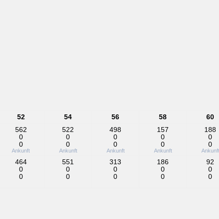
52
54
56
58
60
562
522
498
157
188
0
0
0
0
0
0
0
0
0
0
Ankunft
Ankunft
Ankunft
Ankunft
Ankunf
464
551
313
186
92
0
0
0
0
0
0
0
0
0
0