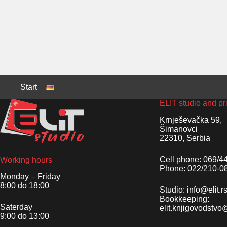
Start
ELIT studio and pr
Krnješevačka 59,
Šimanovci
22310, Serbia
Cell phone: 069/4
Working hours
Phone: 022/210-0
Monday – Friday
8:00 do 18:00
Studio: info@elit.r
Bookkeeping:
Saterday
elit.knjigovodstv
9:00 do 13:00