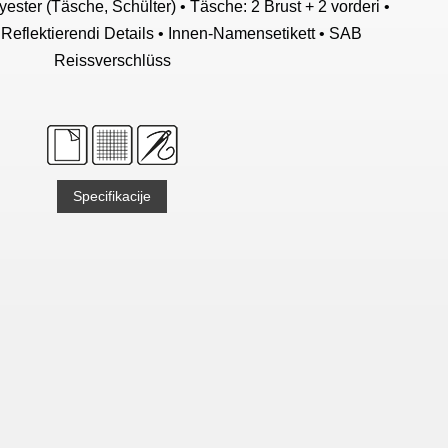
yester (Täsche, Schülter) • Täsche: 2 Brust + 2 vorderi •
Reflektierendi Details • Innen-Namensetikett • SAB
Reissverschlüss
Specifikacije