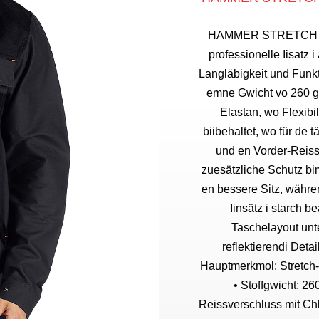
HAMMER STRETCH JACK
professionelle Iisatz 
Langläbigkeit und Funkti
emne Gwicht vo 260 g/
Elastan, wo Flexibil
biibehaltet, wo für de 
und en Vorder-Reiss
zuesätzliche Schutz bi
en bessere Sitz, währe
Iinsätz i starch b
Taschelayout unt
reflektierendi Deta
Hauptmerkmol: Stretch-A
• Stoffgwicht: 26
Reissverschluss mit Ch