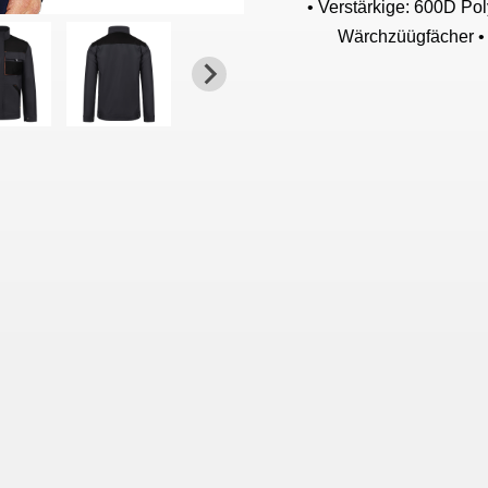
• Verstärkige: 600D Pol
Wärchzüügfächer • 