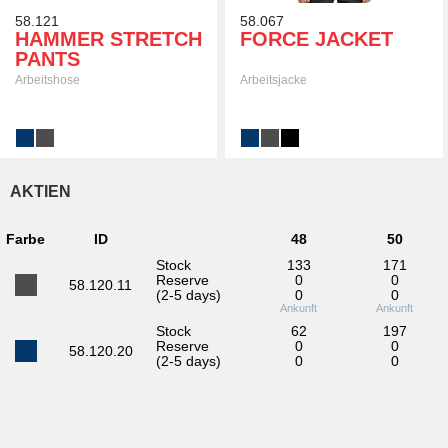
58.121
58.067
HAMMER STRETCH
FORCE JACKET
PANTS
Arbeitshose
Arbeitsjacke
AKTIEN
Farbe
ID
48
50
Stock
133
171
Reserve
0
0
58.120.11
(2-5 days)
0
0
Ankunft
Ankunft
Stock
62
197
Reserve
0
0
58.120.20
(2-5 days)
0
0