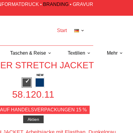
INFORMATDRUCK
•
BRANDING
•
GRAVUR
Start
Taschen & Reise
Textilien
Mehr
ER STRETCH JACKET
58.120.11
 AUF HANDELSVERPACKUNGEN 15 %
Aktien
CKET, Arbeitsjacke mit Elasthan, Dunkelgrau