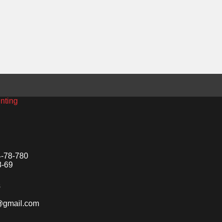
inting
4-78-780
8-69
s
o@gmail.com