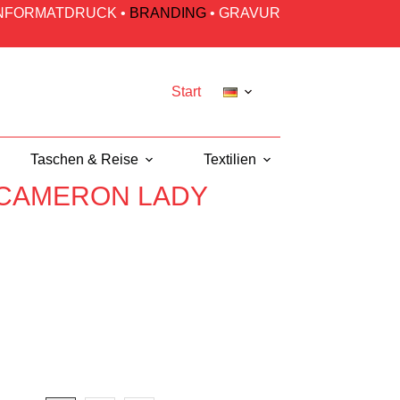
INFORMATDRUCK
•
BRANDING
•
GRAVUR
Start
Taschen & Reise
Textilien
Arbeitsklei
CAMERON LADY