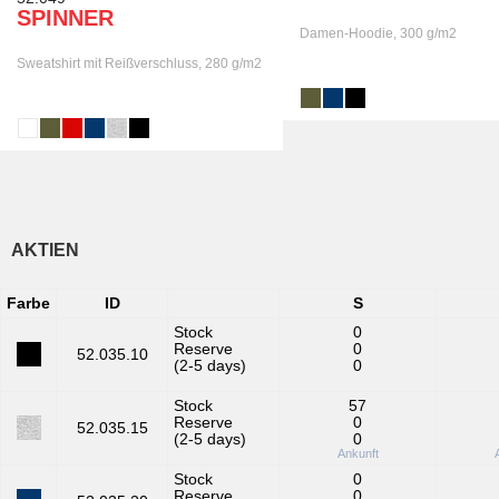
SPINNER
Damen-Hoodie, 300 g/m2
Sweatshirt mit Reißverschluss, 280 g/m2
AKTIEN
Farbe
ID
S
Stock
0
Reserve
0
52.035.10
(2-5 days)
0
Stock
57
Reserve
0
52.035.15
(2-5 days)
0
Ankunft
Stock
0
Reserve
0