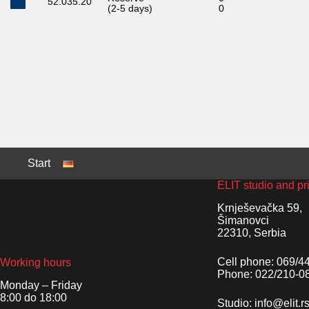
52.035.20
(2-5 days)
0
Start
ELIT studio and pr
Krnješevačka 59,
Šimanovci
22310, Serbia
Cell phone: 069/4
Working hours
Phone: 022/210-0
Monday – Friday
8:00 do 18:00
Studio: info@elit.r