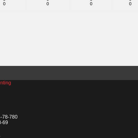
0
0
0
0
inting
4-78-780
8-69
s