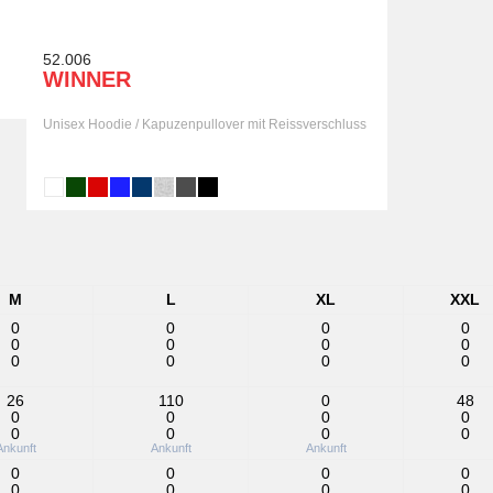
52.006
WINNER
Unisex Hoodie / Kapuzenpullover mit Reissverschluss
M
L
XL
XXL
0
0
0
0
0
0
0
0
0
0
0
0
26
110
0
48
0
0
0
0
0
0
0
0
Ankunft
Ankunft
Ankunft
0
0
0
0
0
0
0
0