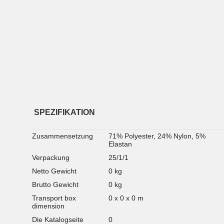
SPEZIFIKATION
Zusammensetzung
71% Polyester, 24% Nylon, 5%
Elastan
Verpackung
25/1/1
Netto Gewicht
0 kg
Brutto Gewicht
0 kg
Transport box
0 x 0 x 0 m
dimension
Die Katalogseite
0