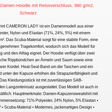
men-Hoodie mit Reissverschluss, 380 g/m2,
Schwarz
irt CAMERON LADY ist ein Damenmodell aus einer
ster, Nylon und Elastan (71%, 24%, 5%) mit einem
m². Das Scuba-Material sorgt für eine stabile Form, eine
genehmen Tragekomfort, wodurch sich das Modell für
 und den Alltag eignet. Der Hoodie verfügt über zwei
tische Rippbündchen an Ärmeln und Saum sowie eine
barer Kordel. Heat-Seal-Band um die Taschen und ein
 unter der Kapuze erhöhen die Strapazierfähigkeit und
. Das Kleidungsstück ist mit zuverlässigen SAB-
en Langzeiteinsatz ausgestattet. Das Modell ist auch in
hältlich. Hauptmerkmale: Damen-Kapuzensweatshirt mit
ammensetzung: 71% Polyester, 24% Nylon, 5% Elastan •
² • Scuba-Material • Modernes, jackenartiges Design •