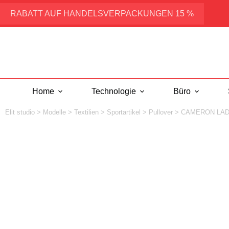
Zum
Inhalt
RABATT AUF HANDELSVERPACKUNGEN 15 %
springen
Home
Technologie
Büro
Elit studio
>
Modelle
>
Textilien
>
Sportartikel
>
Pullover
>
CAMERON LA