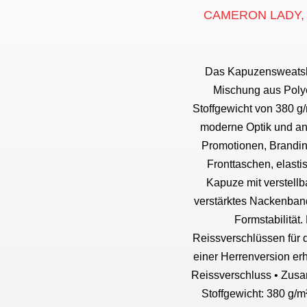
CAMERON LADY, Da
Das Kapuzensweatsh
Mischung aus Polye
Stoffgewicht von 380 g/
moderne Optik und an
Promotionen, Branding
Fronttaschen, elas
Kapuze mit verstell
verstärktes Nackenband
Formstabilität
Reissverschlüssen für d
einer Herrenversion er
Reissverschluss • Zus
Stoffgewicht: 380 g/m