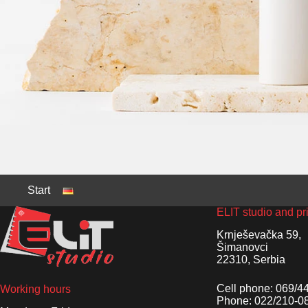
Start
ELIT studio and pr
Krnješevačka 59,
Šimanovci
22310, Serbia
Cell phone: 069/4
Working hours
Phone: 022/210-0