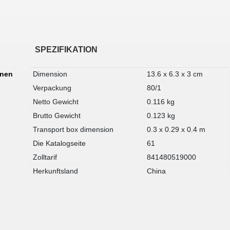
SPEZIFIKATION
onen
Dimension
13.6 x 6.3 x 3 cm
Verpackung
80/1
Netto Gewicht
0.116 kg
Brutto Gewicht
0.123 kg
Transport box dimension
0.3 x 0.29 x 0.4 m
Die Katalogseite
61
Zolltarif
841480519000
Herkunftsland
China