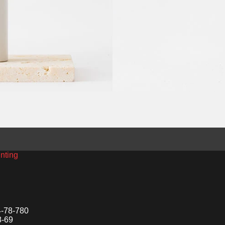
inting
4-78-780
8-69