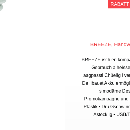
RABATT
BREEZE, Handvent
BREEZE isch en kompakte
Gebrauch a heisse 
aagpassti Chüelig i ve
De iibauet Akku ermögl
s modärne Desi
Promokampagne und Fi
Plastik • Drü Gschwind
Astecklig • USB/