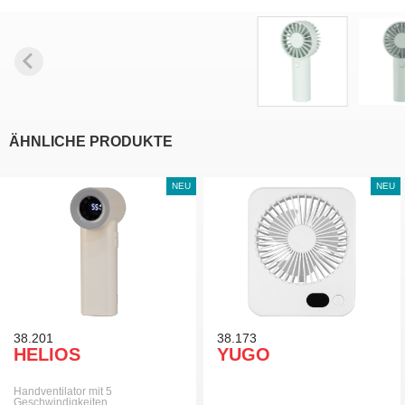
ÄHNLICHE PRODUKTE
NEU
NEU
38.201
38.173
HELIOS
YUGO
Handventilator mit 5
Geschwindigkeiten