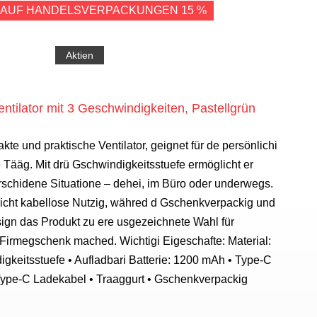
 AUF HANDELSVERPACKUNGEN 15 %
Aktien
ilator mit 3 Geschwindigkeiten, Pastellgrün
 und praktische Ventilator, geignet für de persönlichi
Tääg. Mit drü Gschwindigkeitsstuefe ermöglicht er
rschidene Situatione – dehei, im Büro oder underwegs.
icht kabellose Nutzig, währed d Gschenkverpackig und
gn das Produkt zu ere usgezeichnete Wahl für
rmegschenk mached. Wichtigi Eigeschafte: Material:
igkeitsstuefe • Aufladbari Batterie: 1200 mAh • Type-C
Type-C Ladekabel • Traaggurt • Gschenkverpackig